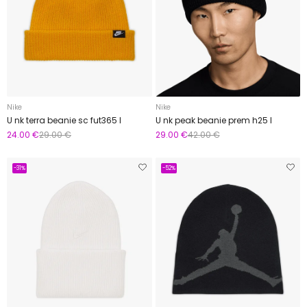
Nike
Nike
U nk terra beanie sc fut365 l
U nk peak beanie prem h25 l
24.00 €
29.00 €
29.00 €
42.00 €
-31%
-52%