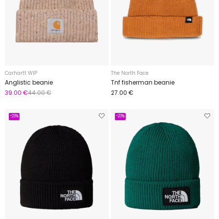
Carhartt WIP
The North Face
Anglistic beanie
Tnf fisherman beanie
39.00 €
44.00 €
27.00 €
-23%
-23%