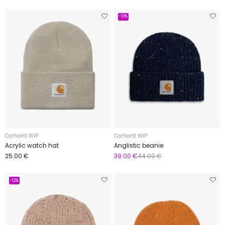
-12%
Carhartt WIP
Carhartt WIP
Acrylic watch hat
Anglistic beanie
25.00 €
39.00 €
44.00 €
-12%