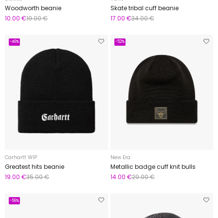
Woodworth beanie
Skate tribal cuff beanie
10.00 €
19.00 €
17.00 €
34.00 €
-46%
-52%
Carhartt WIP
New Era
Greatest hits beanie
Metallic badge cuff knit bulls
19.00 €
35.00 €
14.00 €
29.00 €
-56%