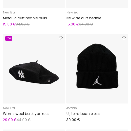
New Era
New Era
Metallic cuff beanie bulls
Ne wide cuff beanie
15.00 €
34.00 €
15.00 €
34.00 €
-35%
New Era
Jordan
Wmns wool beret yankees
U j terra beanie ess
29.00 €
44.00 €
39.00 €