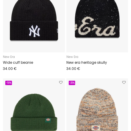
New Era
New Era
Wide cuff beanie
New era heritage skully
34.00 €
34.00 €
-50%
-26%