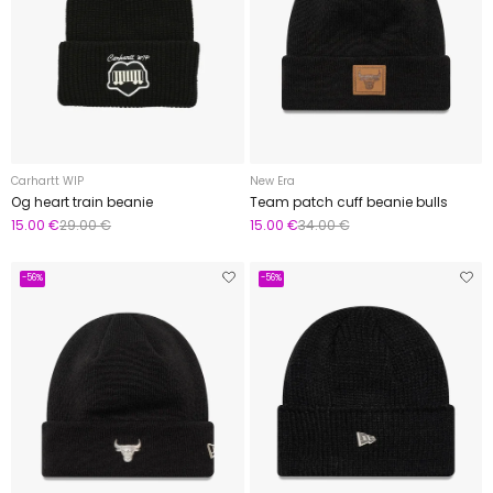
Carhartt WIP
New Era
Og heart train beanie
Team patch cuff beanie bulls
15.00 €
29.00 €
15.00 €
34.00 €
-56%
-56%