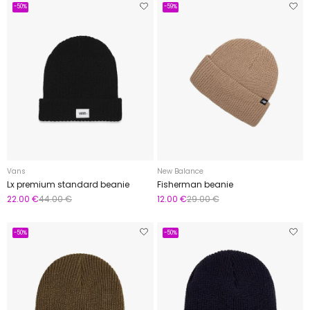
-50%
-59%
Vans
New Balance
Lx premium standard beanie
Fisherman beanie
22.00 €
44.00 €
12.00 €
29.00 €
-50%
-50%