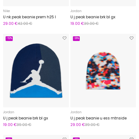
Nike
Jordan
U nk peak beanie prem h25 l
U j peak beanie brk bl gx
29.00 €
42.00 €
19.00 €
39.00 €
-52%
-26%
Jordan
Jordan
U j peak beanie brk bl gx
U j peak beanie u ess mtnside
19.00 €
39.00 €
29.00 €
39.00 €