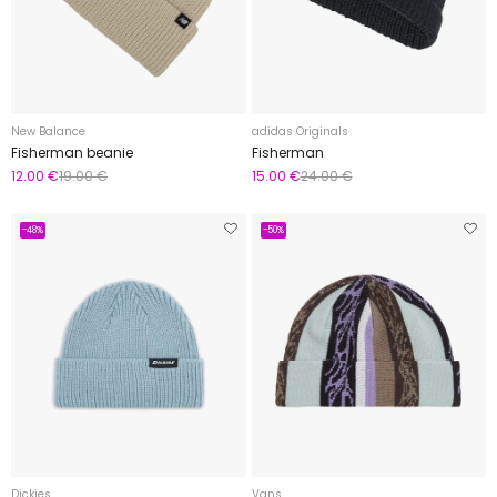
New Balance
adidas Originals
Fisherman beanie
Fisherman
12.00 €
19.00 €
15.00 €
24.00 €
-48%
-50%
Dickies
Vans