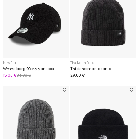
New Era
The North Face
Wmns borg 9forty yankees
Tnf fisherman beanie
15.00 €
34.00 €
29.00 €