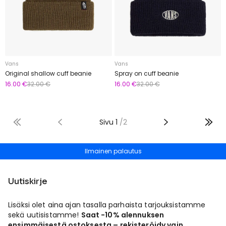
Vans
Vans
Original shallow cuff beanie
Spray on cuff beanie
16.00 €
32.00 €
16.00 €
32.00 €
Sivu
1
/
2
Ilmainen toimitus 50 € lähtien
Ilmainen palautus
Uutiskirje
Lisäksi olet aina ajan tasalla parhaista tarjouksistamme
sekä uutisistamme!
Saat -10% alennuksen
ensimmäisestä ostoksesta – rekisteröidy vain