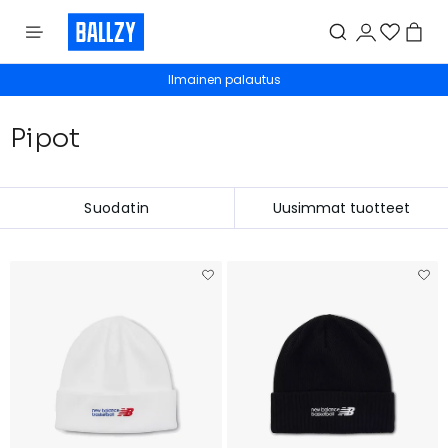
Ilmainen toimitus 50 € lähtien
Ilmainen palautus
Pipot
Suodatin