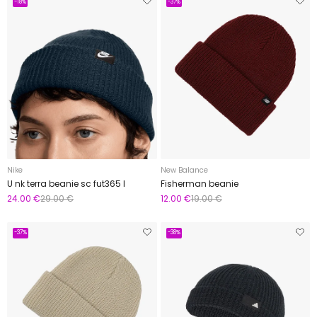
-18%
-37%
Nike
New Balance
U nk terra beanie sc fut365 l
Fisherman beanie
24.00 €
29.00 €
12.00 €
19.00 €
-37%
-38%