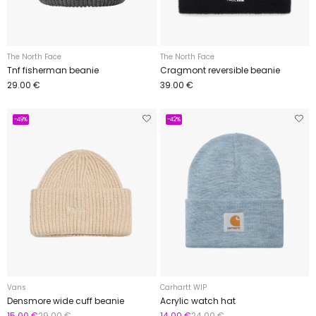
The North Face
The North Face
Tnf fisherman beanie
Cragmont reversible beanie
29.00 €
39.00 €
-49%
-42%
Vans
Carhartt WIP
Densmore wide cuff beanie
Acrylic watch hat
15.00 €
29.00 €
14.00 €
24.00 €