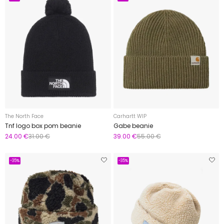
The North Face
Carhartt WIP
Tnf logo box pom beanie
Gabe beanie
24.00 €
31.00 €
39.00 €
55.00 €
-35%
-35%