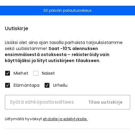
30 päivän palautusoikeus
Uutiskirje
Lisäksi olet aina ajan tasalla parhaista tarjouksistamme
sekä uutisistamme!
Saat -10% alennuksen
ensimmäisestä ostoksesta – rekisteröidy vain
käyttäjäksi ja liityt uutiskirjeen tilaukseen.
Miehet
Naiset
Elämäntapa
Urheilu
Tilaa uutiskirje
Liittymällä hyväksyt
ehdoille ja edellytyksille.
.