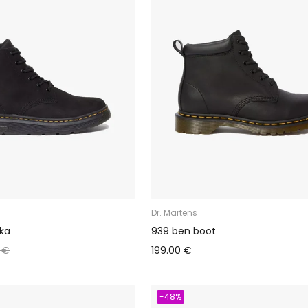
Dr. Martens
ka
939 ben boot
 €
199.00 €
-48%