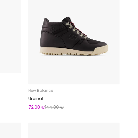
New Balance
Urainal
72.00 €
144.00 €