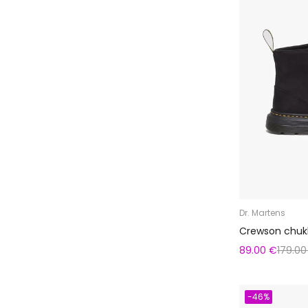
Dr. Martens
Crewson chuk
89.00 €
179.00
-46%