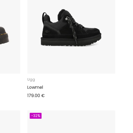
Ugg
Lowmel
179.00 €
-32%