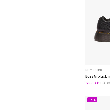
Dr. Martens
Buzz 5i black 
129.00 €
159.0
-51%