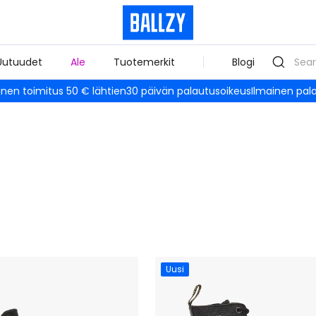
Uutuudet
Ale
Tuotemerkit
Blogi
inen toimitus 50 € lähtien
30 päivän palautusoikeus
Ilmainen pal
Uusi