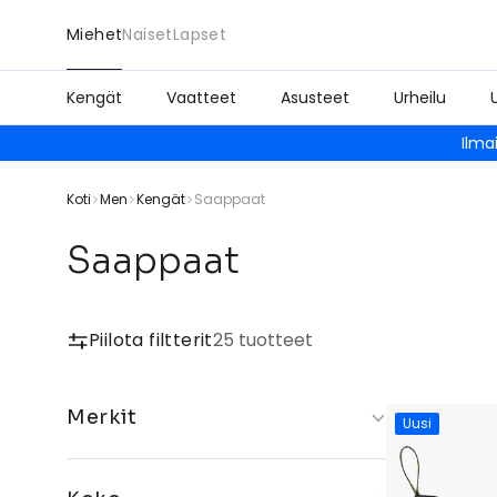
Miehet
Naiset
Lapset
Kengät
Vaatteet
Asusteet
Urheilu
Ilma
Koti
Men
Kengät
Saappaat
Saappaat
Piilota filtterit
25 tuotteet
Merkit
Uusi
Dr. Martens
New Balance
Ugg
adidas Original