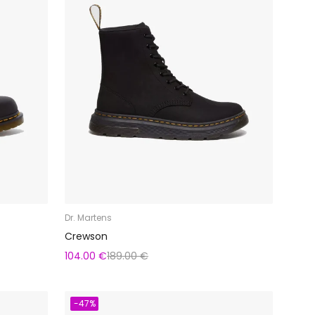
Dr. Martens
Crewson
104.00 €
189.00 €
-47%