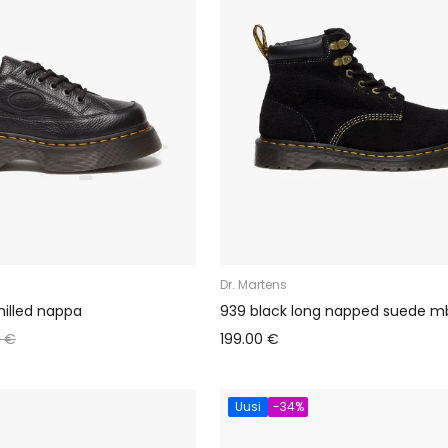
Dr. Martens
milled nappa
939 black long napped suede m
0 €
199.00 €
Uusi
-34%