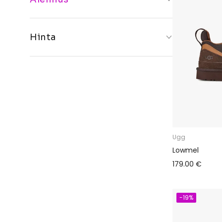
10%+
20%+
Hinta
30%+
40%+
€
€
50%+
Ugg
Lowmel
179.00 €
-19%