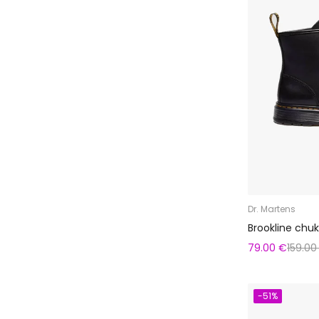
Dr. Martens
Brookline chuk
79.00 €
159.00
-51%