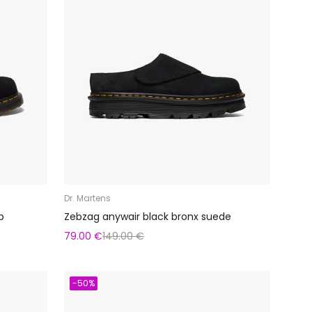
Dr. Martens
b
Zebzag anywair black bronx suede
79.00 €
149.00 €
-50%