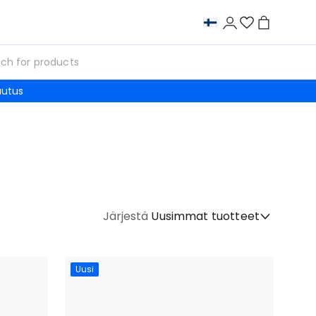
autus
Järjestä
Uusimmat tuotteet
Uusi