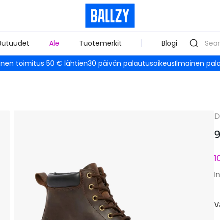
Uutuudet
Ale
Tuotemerkit
Blogi
inen toimitus 50 € lähtien
30 päivän palautusoikeus
Ilmainen pal
D
9
1
I
V