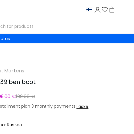
autus
r. Martens
39 ben boot
09.00 €
199.00 €
nstallment plan 3 monthly payments
Laske
äri: Ruskea