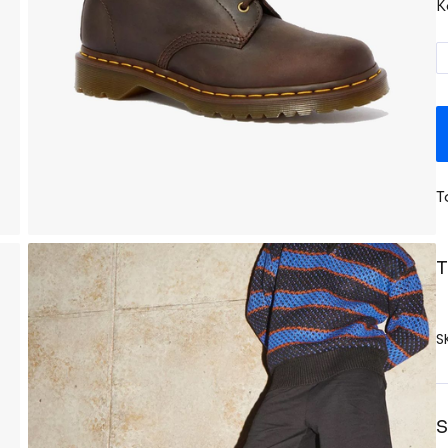
K
T
T
S
S