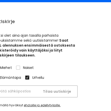
iskirje
ksi olet aina ajan tasalla parhaista
jouksistamme sekä uutisistamme!
Saat
% alennuksen ensimmäisestä ostoksesta
kisteröidy vain käyttäjäksi ja liityt
skirjeen tilaukseen.
Miehet
Naiset
Elämäntapa
Urheilu
Tilaa uutiskirje
tymällä hyväksyt
ehdoille ja edellytyksille.
.