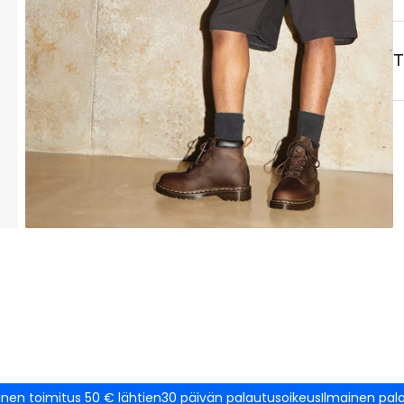
T
inen toimitus 50 € lähtien
30 päivän palautusoikeus
Ilmainen pal