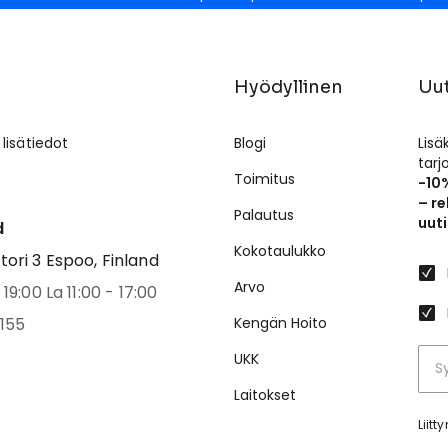
Hyödyllinen
Uut
 lisätiedot
Blogi
Lisä
tar
Toimitus
-10
– re
Palautus
uuti
d
Kokotaulukko
ri 3 Espoo, Finland
Arvo
19:00 La 11:00 - 17:00
155
Kengän Hoito
UKK
Laitokset
Liit