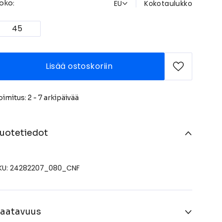
EU
Kokotaulukko
oko:
45
Lisää ostoskoriin
oimitus: 2 - 7 arkipäivää
uotetiedot
KU: 24282207_080_CNF
aatavuus