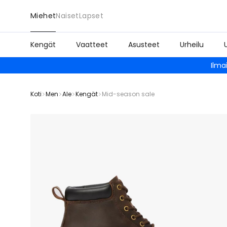
Miehet
Naiset
Lapset
Kengät
Vaatteet
Asusteet
Urheilu
Ilma
Koti
Men
Ale
Kengät
Mid-season sale