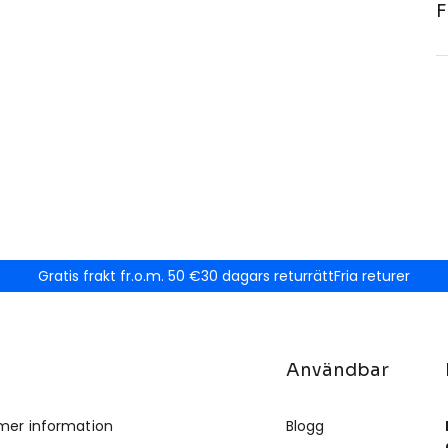
F
Gratis frakt fr.o.m. 50 €
30 dagars returrätt
Fria returer
Användbar
mer information
Blogg