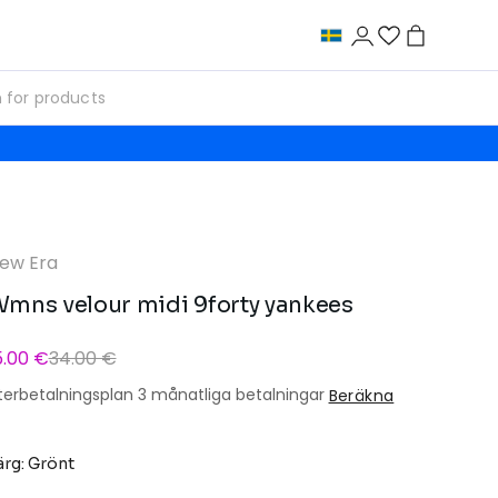
ew Era
mns velour midi 9forty yankees
5.00 €
34.00 €
terbetalningsplan 3 månatliga betalningar
Beräkna
ärg: Grönt