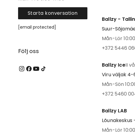
Starta konversation
Ballzy - Tall
[email protected]
Suur-Sõjamäe 
Mån-Lör 10:00 
+372 5446 06
Följ oss
Ballzy Ice
II v
Viru väljak 4-6
Mån-Sön 10:00
+372 5460 00
Ballzy LAB
Lõunakeskus -
Mån-Lör 10:00 