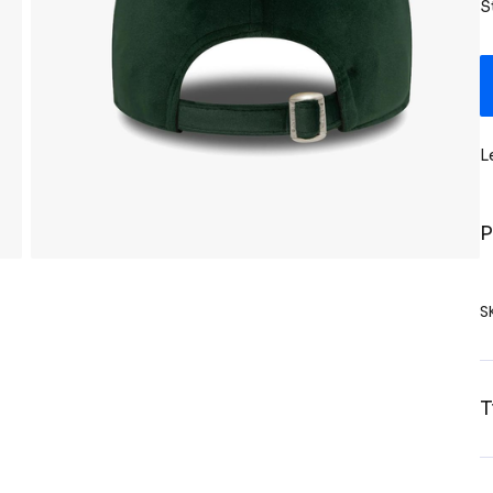
S
L
P
S
T