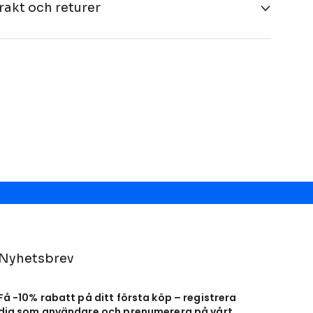
rakt och returer
Nyhetsbrev
Få -10% rabatt på ditt första köp – registrera
dig som användare och prenumerera på vårt