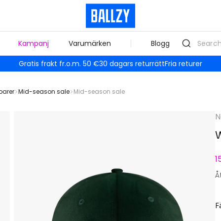
Kampanj
Varumärken
Blogg
Gratis frakt fr.o.m. 50 €
30 dagars returrätt
Fria returer
oarer
Mid-season sale
Mid-season sale
N
W
1
Å
F