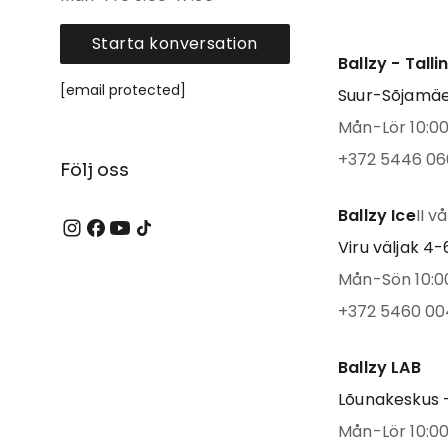
Starta konversation
Ballzy - Tall
[email protected]
Suur-Sõjamäe 
Mån-Lör 10:00 
+372 5446 06
Följ oss
Ballzy Ice
II v
Viru väljak 4-6
Mån-Sön 10:00
+372 5460 00
Ballzy LAB
Lõunakeskus -
Mån-Lör 10:00 