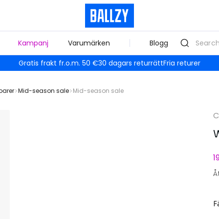
Kampanj
Varumärken
Blogg
Gratis frakt fr.o.m. 50 €
30 dagars returrätt
Fria returer
oarer
Mid-season sale
Mid-season sale
C
W
1
Å
F