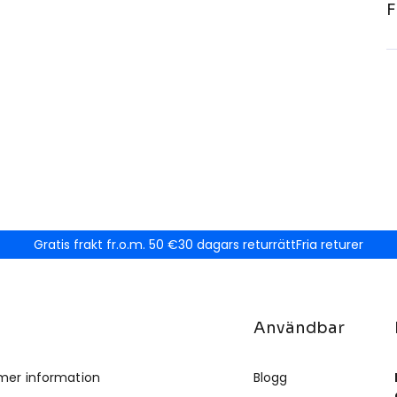
F
Gratis frakt fr.o.m. 50 €
30 dagars returrätt
Fria returer
Användbar
mer information
Blogg