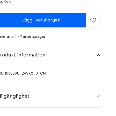
torlek:
Lägg i varukorgen
everans: 1 - 7 arbetsdagar
rodukt information
KU: I033600_2AVXX_0_CNF
illgänglighet