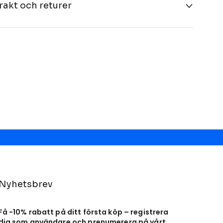
rakt och returer
Nyhetsbrev
Få -10% rabatt på ditt första köp – registrera
dig som användare och prenumerera på vårt