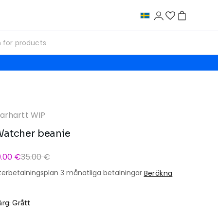
arhartt WIP
atcher beanie
9.00 €
35.00 €
terbetalningsplan 3 månatliga betalningar
Beräkna
ärg: Grått