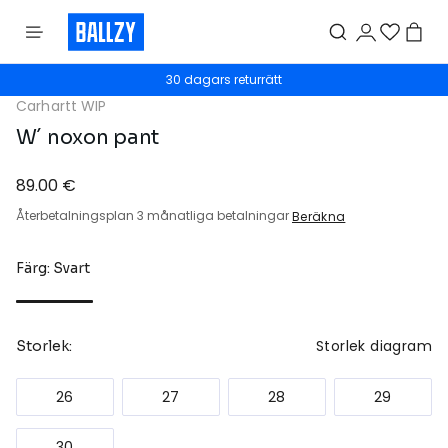
30 dagars returrätt
Carhartt WIP
W´ noxon pant
89.00 €
Återbetalningsplan 3 månatliga betalningar
Beräkna
Färg: Svart
Storlek diagram
Storlek:
26
27
28
29
30