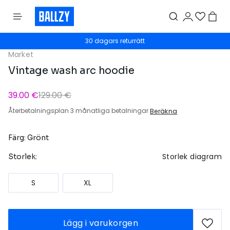
30 dagars returrätt
Market
Vintage wash arc hoodie
39.00 €
129.00 €
Återbetalningsplan 3 månatliga betalningar
Beräkna
Färg: Grönt
Storlek diagram
Storlek:
S
XL
Lägg i varukorgen