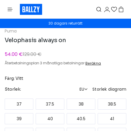
30 dagars returrätt
Puma
Velophasis always on
54.00 €
129.00 €
Återbetalningsplan 3 månatliga betalningar
Beräkna
Färg: Vitt
EU
Storlek diagram
Storlek:
37
37.5
38
38.5
39
40
40.5
41