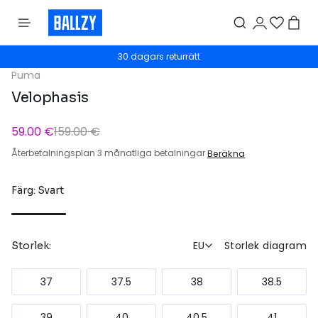
30 dagars returrätt
Puma
Velophasis
59.00 €
159.00 €
Återbetalningsplan 3 månatliga betalningar
Beräkna
Färg: Svart
EU
Storlek diagram
Storlek:
37
37.5
38
38.5
39
40
40.5
41