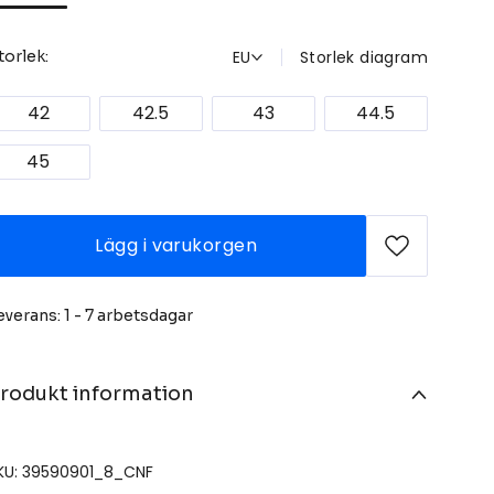
EU
Storlek diagram
torlek:
42
42.5
43
44.5
45
Lägg i varukorgen
everans: 1 - 7 arbetsdagar
rodukt information
KU: 39590901_8_CNF