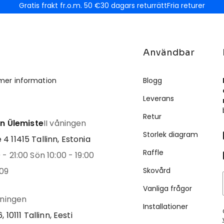
Gratis frakt fr.o.m. 50 €
30 dagars returrätt
Fria returer
Användbar
mer information
Blogg
Leverans
Retur
inn Ülemiste
II våningen
Storlek diagram
4 11415 Tallinn, Estonia
Raffle
- 21:00 Sön 10:00 - 19:00
09
Skovård
Vanliga frågor
åningen
Installationer
, 10111 Tallinn, Eesti