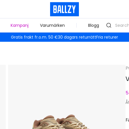
Kampanj
Varumärken
Blogg
Gratis frakt fr.o.m. 50 €
30 dagars returrätt
Fria returer
P
V
5
Å
F