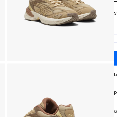
S
L
P
S