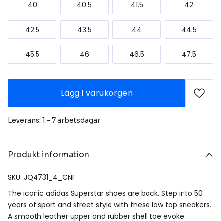
40
40.5
41.5
42
42.5
43.5
44
44.5
45.5
46
46.5
47.5
Lägg i varukorgen
Leverans: 1 - 7 arbetsdagar
Produkt information
SKU: JQ4731_4_CNF
The iconic adidas Superstar shoes are back. Step into 50
years of sport and street style with these low top sneakers.
A smooth leather upper and rubber shell toe evoke