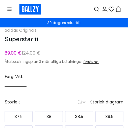
30 dagars returrätt
adidas Originals
Superstar ii
89.00 €
124.00 €
Återbetalningsplan 3 månatliga betalningar
Beräkna
Färg: Vitt
EU
Storlek diagram
Storlek:
37.5
38
38.5
39.5