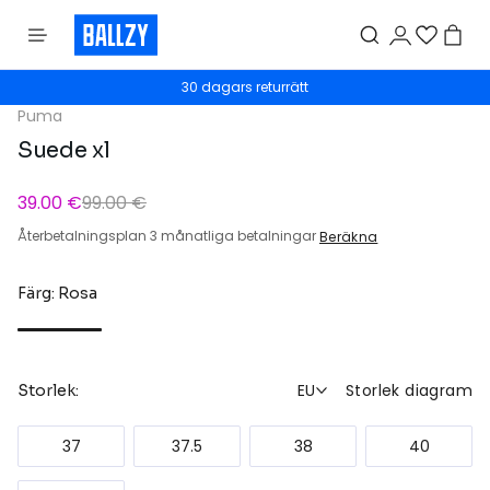
30 dagars returrätt
Puma
Suede xl
39.00 €
99.00 €
Återbetalningsplan 3 månatliga betalningar
Beräkna
Färg: Rosa
EU
Storlek diagram
Storlek:
37
37.5
38
40