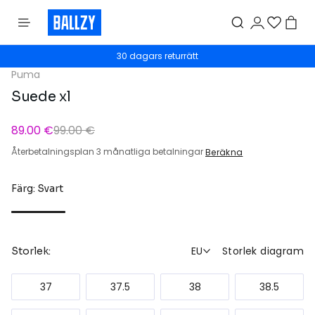
30 dagars returrätt
Puma
Suede xl
89.00 €
99.00 €
Återbetalningsplan 3 månatliga betalningar
Beräkna
Färg: Svart
EU
Storlek diagram
Storlek:
37
37.5
38
38.5