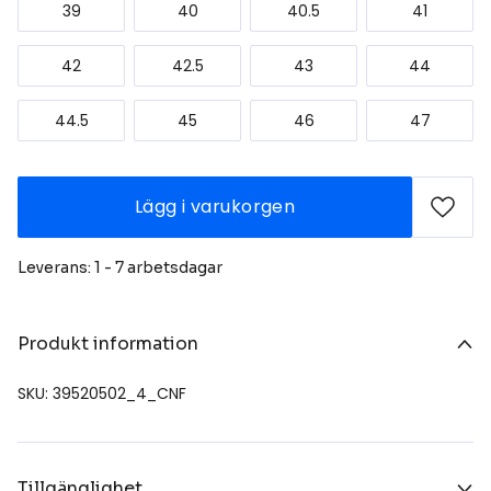
39
40
40.5
41
42
42.5
43
44
44.5
45
46
47
Lägg i varukorgen
Leverans: 1 - 7 arbetsdagar
Produkt information
SKU: 39520502_4_CNF
Tillgänglighet