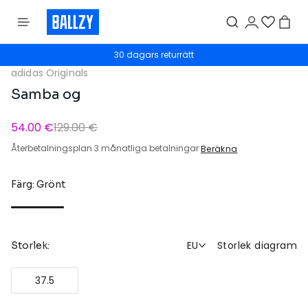
30 dagars returrätt
adidas Originals
Samba og
54.00 €
129.00 €
Återbetalningsplan 3 månatliga betalningar
Beräkna
Färg: Grönt
EU
Storlek diagram
Storlek:
37.5