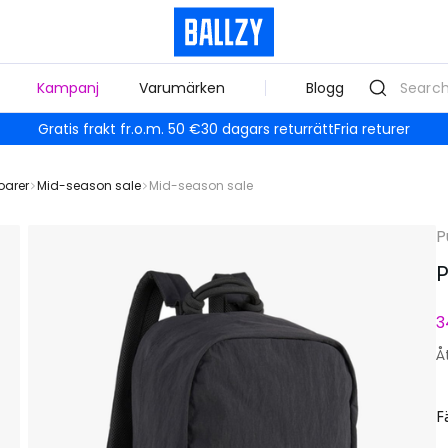
Kampanj
Varumärken
Blogg
Gratis frakt fr.o.m. 50 €
30 dagars returrätt
Fria returer
oarer
Mid-season sale
Mid-season sale
P
P
3
Å
F