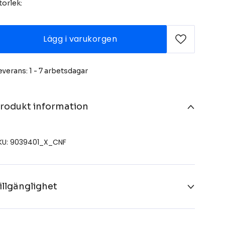
torlek:
Lägg i varukorgen
everans: 1 - 7 arbetsdagar
rodukt information
KU: 9039401_X_CNF
illgänglighet