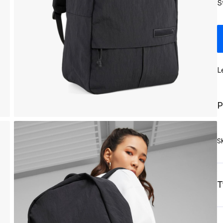
S
L
P
S
T