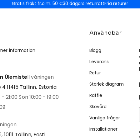
Gratis frakt fr.o.m. 50 €
30 dagars returrätt
Fria returer
Användbar
mer information
Blogg
Leverans
Retur
inn Ülemiste
II våningen
Storlek diagram
4 11415 Tallinn, Estonia
Raffle
- 21:00 Sön 10:00 - 19:00
09
Skovård
Vanliga frågor
åningen
Installationer
, 10111 Tallinn, Eesti