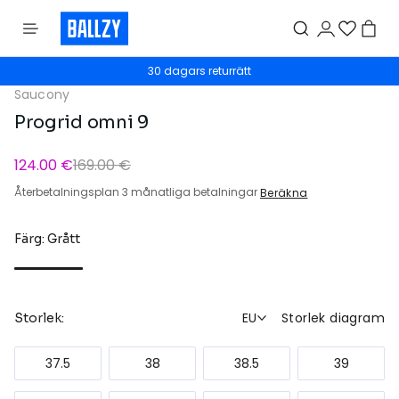
30 dagars returrätt
Saucony
Progrid omni 9
124.00 €
169.00 €
Återbetalningsplan 3 månatliga betalningar
Beräkna
Färg: Grått
EU
Storlek diagram
Storlek:
37.5
38
38.5
39