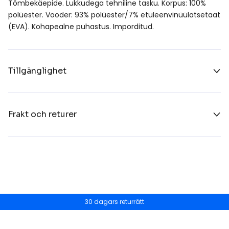
Tõmbekäepide. Lukkudega tehniline tasku. Korpus: 100%
polüester. Vooder: 93% polüester/7% etüleenvinüülatsetaat
(EVA). Kohapealne puhastus. Imporditud.
Tillgänglighet
Frakt och returer
30 dagars returrätt