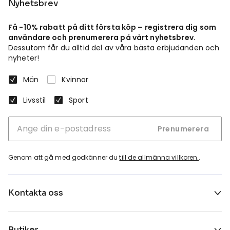
Nyhetsbrev
Få -10% rabatt på ditt första köp – registrera dig som
användare och prenumerera på vårt nyhetsbrev.
Dessutom får du alltid del av våra bästa erbjudanden och
nyheter!
Män
Kvinnor
Livsstil
Sport
Prenumerera
Genom att gå med godkänner du
till de allmänna villkoren.
.
Kontakta oss
Butiker