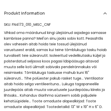
Produkt information
SKU: FN4173_010_MISC_CNF
Vihkad oma määrdunud kingi ülejäänud asjadega samasse
kambrisse panna? Meil'on sinu jaoks sobiv kott. Peasahtlis
olev vahesein aitab hoida teie tossud ülejäänud
varustusest eraldi, samas kui teine tõmblukuga tasku hoiab
turvaliselt teie sülearvutit. Isoleeritud vedelikutasku küljel ja
polsterdatud seljaosa koos pagasi läbipääsuga aitavad
muuta selle koti ülimalt sobivaks pendelrännakuks või
reisimiseks: Tõmblukuga taskusse mahub kuni 16"
sülearvuti… Tihe polüester pakub rasket tuge… Ventilaator
aitab hoida selga ventileerituna… Lukuga tagapaneelile
juurdepääs aitab muuta varustusele juurdepääsu kiireks ja
lihtsaks… Kohanduv õlarihma süsteem sobib paljudele
kehatüüpidele… Toote omaduste alapealkirjad: Toote
omaduste alapealkirjad: Tootedetailid: 13" W x 19" H x 6" D.