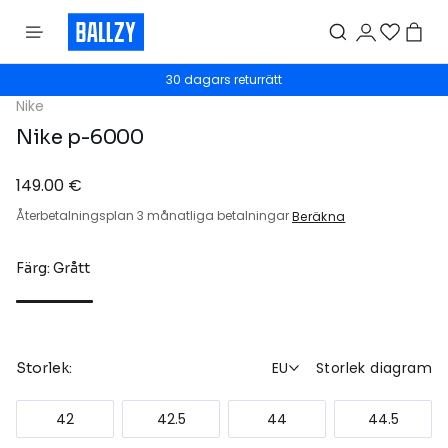
30 dagars returrätt
Nike
Nike p-6000
149.00 €
Återbetalningsplan 3 månatliga betalningar
Beräkna
Färg: Grått
EU
Storlek diagram
Storlek:
42
42.5
44
44.5