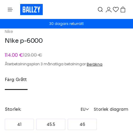
30 dagars returrätt
Nike
Nike p-6000
114.00 €
129.00 €
Återbetalningsplan 3 månatliga betalningar
Beräkna
Färg: Grått
EU
Storlek diagram
Storlek:
41
45.5
46