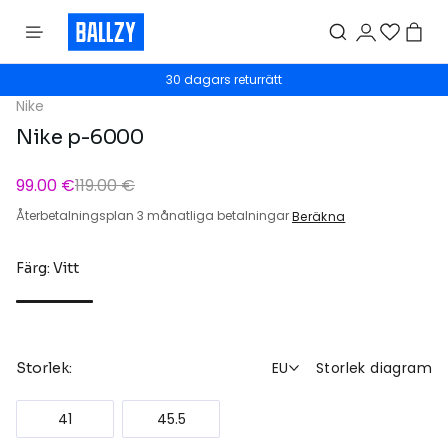
30 dagars returrätt
Nike
Nike p-6000
99.00 €
119.00 €
Återbetalningsplan 3 månatliga betalningar
Beräkna
Färg: Vitt
EU
Storlek diagram
Storlek:
41
45.5