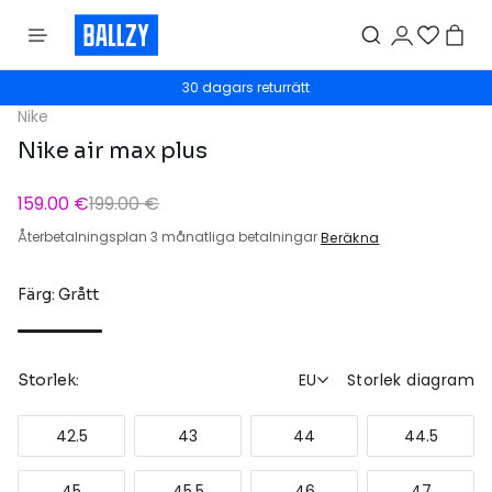
30 dagars returrätt
Nike
Nike air max plus
159.00 €
199.00 €
Återbetalningsplan 3 månatliga betalningar
Beräkna
Färg: Grått
EU
Storlek diagram
Storlek:
42.5
43
44
44.5
45
45.5
46
47