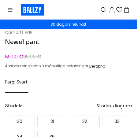
30 dagars returrätt
Carhartt WIP
Newel pant
89.00 €
99.00 €
Återbetalningsplan 3 månatliga betalningar
Beräkna
Färg: Svart
Storlek diagram
Storlek:
30
31
32
33
34
36