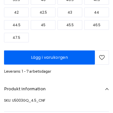
42
42.5
43
44
44.5
45
45.5
46.5
47.5
Lägg i varukorgen
Leverans: 1 - 7 arbetsdagar
Produkt information
SKU: U5003GQ_4.5_CNF