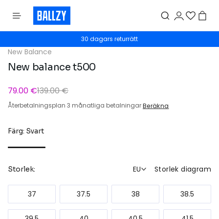
30 dagars returrätt
New Balance
New balance t500
79.00 €
139.00 €
Återbetalningsplan 3 månatliga betalningar
Beräkna
Färg: Svart
EU
Storlek diagram
Storlek:
37
37.5
38
38.5
39.5
40
40.5
41.5