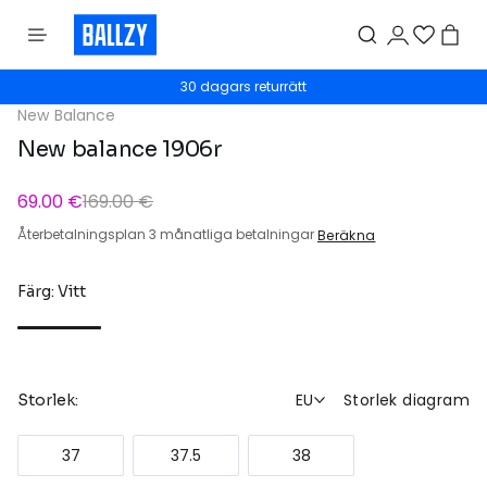
30 dagars returrätt
New Balance
New balance 1906r
69.00 €
169.00 €
Återbetalningsplan 3 månatliga betalningar
Beräkna
Färg: Vitt
EU
Storlek diagram
Storlek:
37
37.5
38