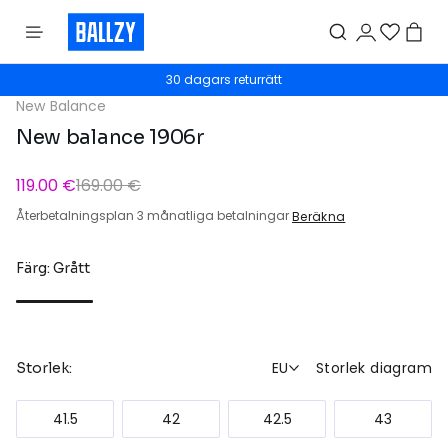
30 dagars returrätt
New Balance
New balance 1906r
119.00 €
169.00 €
Återbetalningsplan 3 månatliga betalningar
Beräkna
Färg: Grått
EU
Storlek diagram
Storlek:
41.5
42
42.5
43