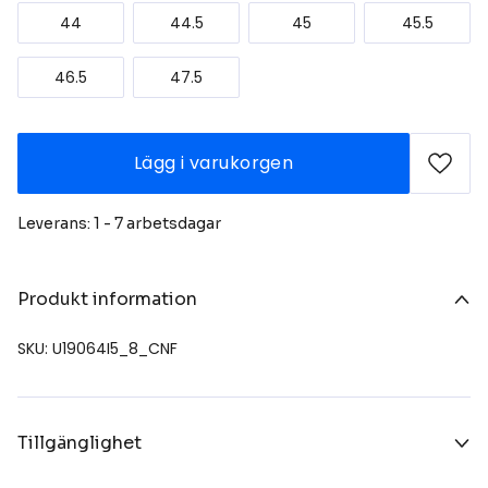
44
44.5
45
45.5
46.5
47.5
Lägg i varukorgen
Leverans: 1 - 7 arbetsdagar
Produkt information
SKU: U19064I5_8_CNF
Tillgänglighet