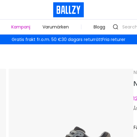
Kampanj
Varumärken
Blogg
Gratis frakt fr.o.m. 50 €
30 dagars returrätt
Fria returer
N
N
1
Å
F