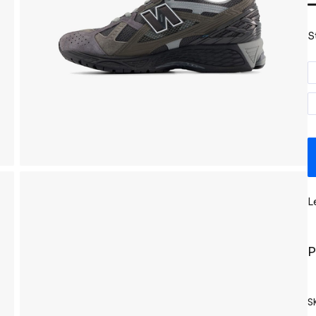
S
L
P
S