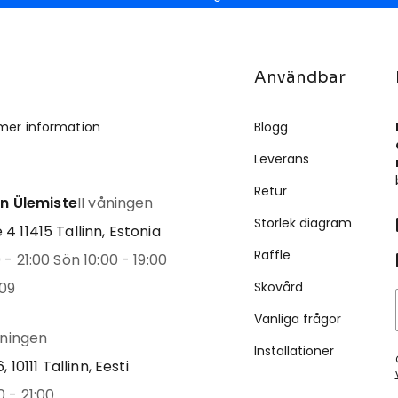
Användbar
mer information
Blogg
Leverans
Retur
inn Ülemiste
II våningen
Storlek diagram
4 11415 Tallinn, Estonia
Raffle
- 21:00 Sön 10:00 - 19:00
09
Skovård
Vanliga frågor
åningen
Installationer
, 10111 Tallinn, Eesti
 - 21:00