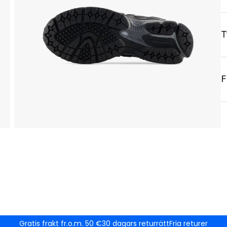
T
F
Gratis frakt fr.o.m. 50 €
30 dagars returrätt
Fria returer