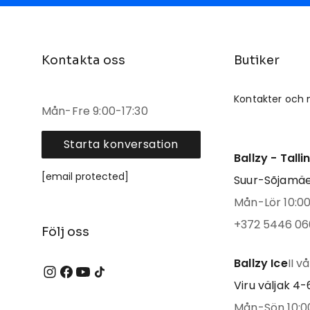
Kontakta oss
Butiker
Kontakter och 
Mån-Fre 9:00-17:30
Starta konversation
Ballzy - Tall
[email protected]
Suur-Sõjamäe 
Mån-Lör 10:00 
+372 5446 06
Följ oss
Ballzy Ice
II v
Viru väljak 4-6
Mån-Sön 10:00