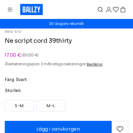
30 dagars returrätt
New Era
Ne script cord 39thirty
17.00 €
39.00 €
Återbetalningsplan 3 månatliga betalningar
Beräkna
Färg: Svart
Storlek:
S-M
M-L
Lägg i varukorgen