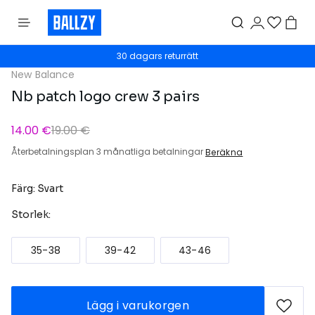
30 dagars returrätt
New Balance
Nb patch logo crew 3 pairs
14.00 €
19.00 €
Återbetalningsplan 3 månatliga betalningar
Beräkna
Färg: Svart
Storlek:
35-38
39-42
43-46
Lägg i varukorgen