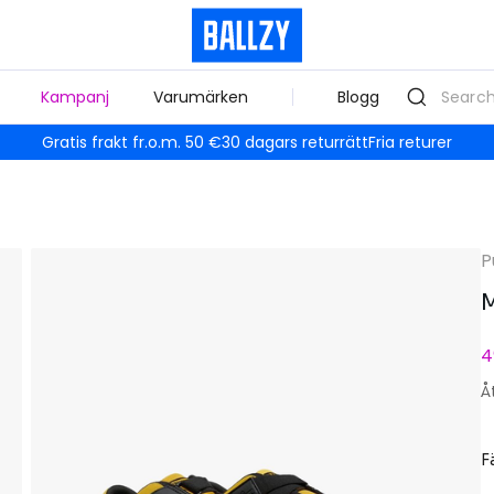
Kampanj
Varumärken
Blogg
Gratis frakt fr.o.m. 50 €
30 dagars returrätt
Fria returer
P
M
4
Å
F