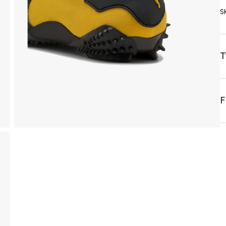
S
T
F