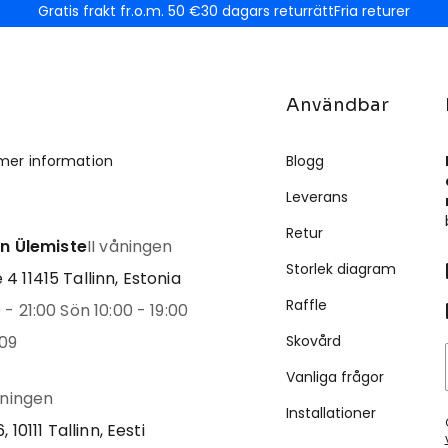
Gratis frakt fr.o.m. 50 €
30 dagars returrätt
Fria returer
Användbar
mer information
Blogg
Leverans
Retur
inn Ülemiste
II våningen
Storlek diagram
4 11415 Tallinn, Estonia
Raffle
- 21:00 Sön 10:00 - 19:00
09
Skovård
Vanliga frågor
åningen
Installationer
, 10111 Tallinn, Eesti