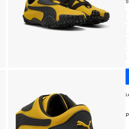
S
L
P