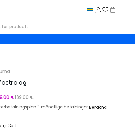
uma
ostro og
9.00 €
139.00 €
terbetalningsplan 3 månatliga betalningar
Beräkna
ärg: Gult