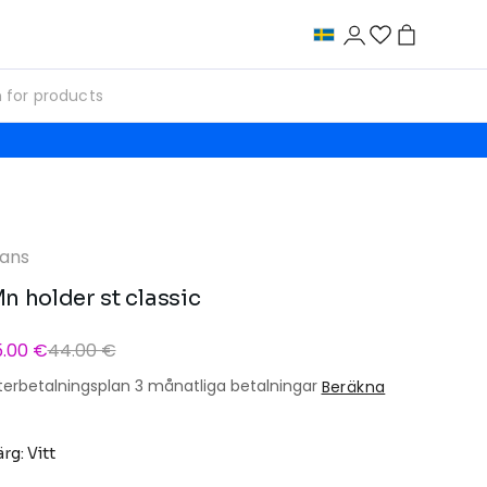
ans
n holder st classic
5.00 €
44.00 €
terbetalningsplan 3 månatliga betalningar
Beräkna
ärg: Vitt