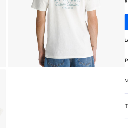
S
L
P
S
T