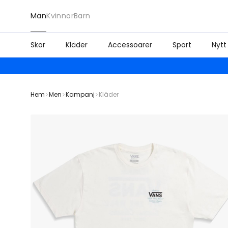
Män
Kvinnor
Barn
Skor
Kläder
Accessoarer
Sport
Nytt
Hem
Men
Kampanj
Kläder