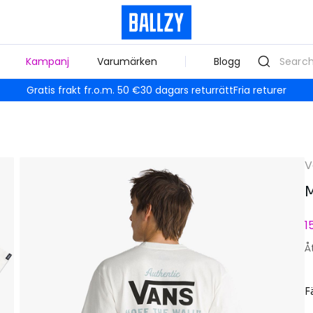
Kampanj
Varumärken
Blogg
Gratis frakt fr.o.m. 50 €
30 dagars returrätt
Fria returer
V
M
1
Å
F