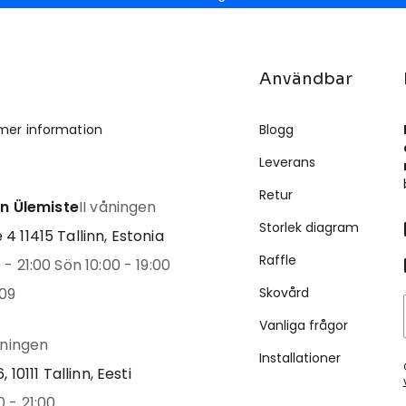
Användbar
mer information
Blogg
Leverans
Retur
inn Ülemiste
II våningen
Storlek diagram
4 11415 Tallinn, Estonia
Raffle
- 21:00 Sön 10:00 - 19:00
09
Skovård
Vanliga frågor
åningen
Installationer
, 10111 Tallinn, Eesti
 - 21:00