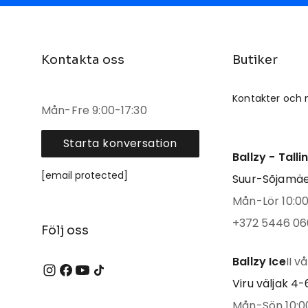
Kontakta oss
Butiker
Kontakter och 
Mån-Fre 9:00-17:30
Starta konversation
Ballzy - Tall
[email protected]
Suur-Sõjamäe 
Mån-Lör 10:00 
+372 5446 06
Följ oss
Ballzy Ice
II v
Viru väljak 4-6
Mån-Sön 10:00