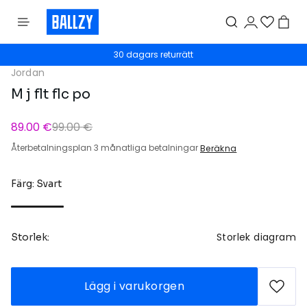
30 dagars returrätt
Jordan
M j flt flc po
89.00 €
99.00 €
Återbetalningsplan 3 månatliga betalningar
Beräkna
Färg: Svart
Storlek diagram
Storlek:
Lägg i varukorgen