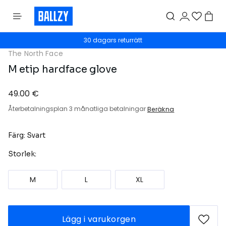
30 dagars returrätt
The North Face
M etip hardface glove
49.00 €
Återbetalningsplan 3 månatliga betalningar
Beräkna
Färg: Svart
Storlek:
M
L
XL
Lägg i varukorgen