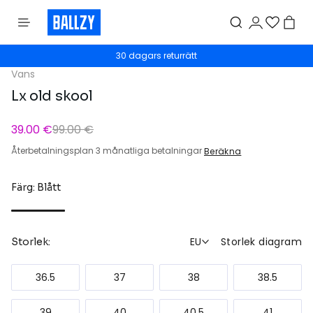
30 dagars returrätt
Vans
Lx old skool
39.00 €
99.00 €
Återbetalningsplan 3 månatliga betalningar
Beräkna
Färg: Blått
EU
Storlek diagram
Storlek:
36.5
37
38
38.5
39
40
40.5
41