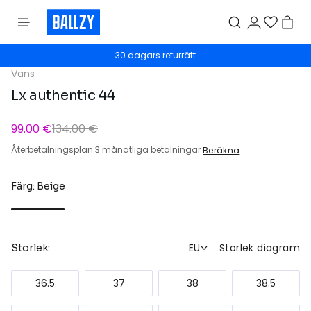
30 dagars returrätt
Vans
Lx authentic 44
99.00 €
134.00 €
Återbetalningsplan 3 månatliga betalningar
Beräkna
Färg: Beige
EU
Storlek diagram
Storlek:
36.5
37
38
38.5