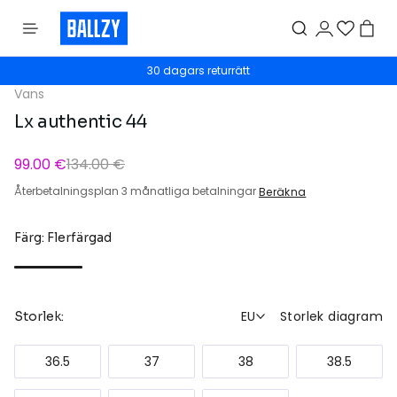
30 dagars returrätt
Vans
Lx authentic 44
99.00 €
134.00 €
Återbetalningsplan 3 månatliga betalningar
Beräkna
Färg: Flerfärgad
EU
Storlek diagram
Storlek:
36.5
37
38
38.5