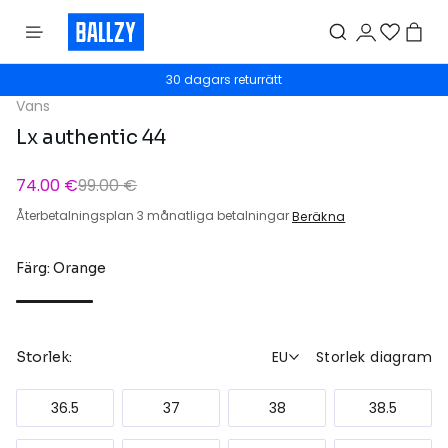
30 dagars returrätt
Vans
Lx authentic 44
74.00 €
99.00 €
Återbetalningsplan 3 månatliga betalningar
Beräkna
Färg: Orange
EU
Storlek diagram
Storlek:
36.5
37
38
38.5