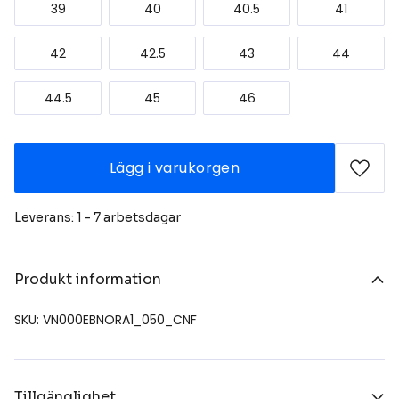
39
40
40.5
41
42
42.5
43
44
44.5
45
46
Lägg i varukorgen
Leverans: 1 - 7 arbetsdagar
Produkt information
SKU: VN000EBNORA1_050_CNF
Tillgänglighet