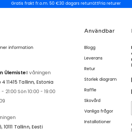
Gratis frakt fr.o.m. 50 €
30 dagars returrätt
Fria returer
Användbar
mer information
Blogg
Leverans
Retur
inn Ülemiste
II våningen
Storlek diagram
4 11415 Tallinn, Estonia
Raffle
- 21:00 Sön 10:00 - 19:00
09
Skovård
Vanliga frågor
åningen
Installationer
, 10111 Tallinn, Eesti