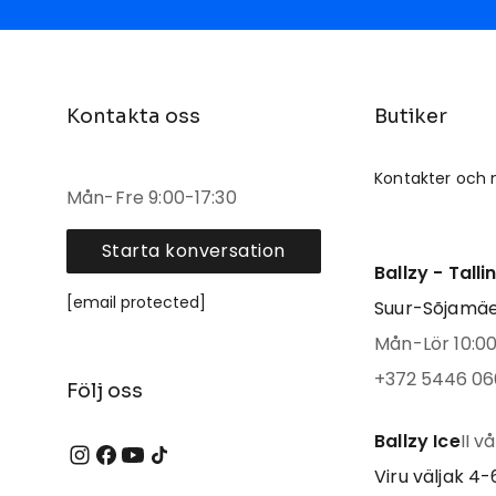
Kontakta oss
Butiker
Kontakter och 
Mån-Fre 9:00-17:30
Starta konversation
Ballzy - Tall
[email protected]
Suur-Sõjamäe 
Mån-Lör 10:00 
+372 5446 06
Följ oss
Ballzy Ice
II v
Viru väljak 4-6