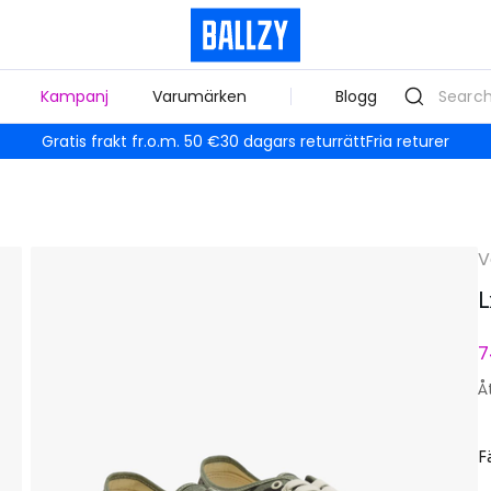
Kampanj
Varumärken
Blogg
Gratis frakt fr.o.m. 50 €
30 dagars returrätt
Fria returer
V
L
7
Å
F