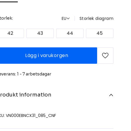
EU
Storlek diagram
torlek:
42
43
44
45
Lägg i varukorgen
everans: 1 - 7 arbetsdagar
rodukt information
KU: VN000EBNCX31_085_CNF