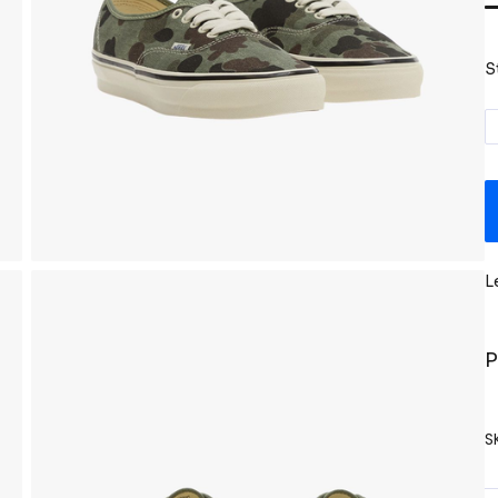
S
L
P
S