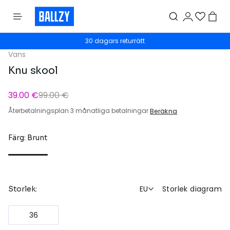
30 dagars returrätt
Vans
Knu skool
39.00 €
99.00 €
Återbetalningsplan 3 månatliga betalningar
Beräkna
Färg: Brunt
EU
Storlek diagram
Storlek:
36