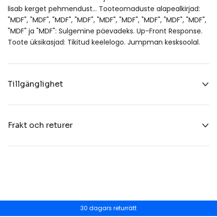
lisab kerget pehmendust… Tooteomaduste alapealkirjad:
"MDF", "MDF", "MDF", "MDF", "MDF", "MDF", "MDF", "MDF", "MDF",
"MDF" ja "MDF": Sulgemine päevadeks. Up-Front Response.
Toote üksikasjad: Tikitud keelelogo. Jumpman kesksoolal.
Tillgänglighet
Frakt och returer
30 dagars returrätt