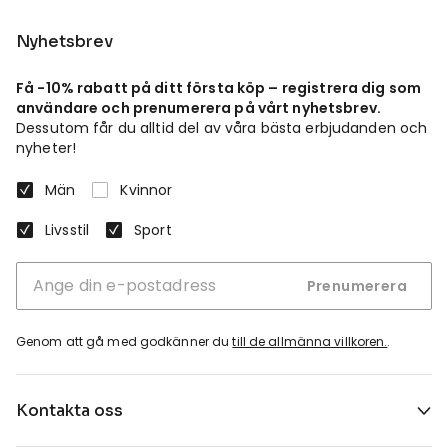
Nyhetsbrev
Få -10% rabatt på ditt första köp – registrera dig som
användare och prenumerera på vårt nyhetsbrev.
Dessutom får du alltid del av våra bästa erbjudanden och
nyheter!
Män
Kvinnor
Livsstil
Sport
Prenumerera
Genom att gå med godkänner du
till de allmänna villkoren.
.
Kontakta oss