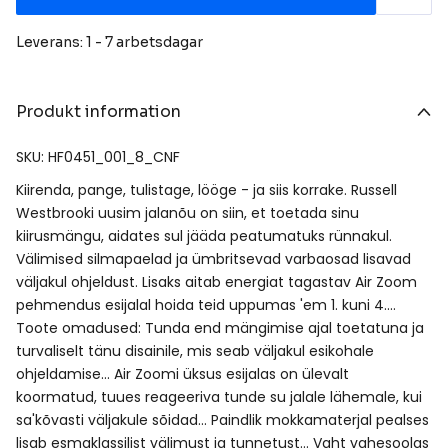
Leverans: 1 - 7 arbetsdagar
Produkt information
SKU: HF0451_001_8_CNF
Kiirenda, pange, tulistage, lööge - ja siis korrake. Russell
Westbrooki uusim jalanõu on siin, et toetada sinu
kiirusmängu, aidates sul jääda peatumatuks rünnakul.
Välimised silmapaelad ja ümbritsevad varbaosad lisavad
väljakul ohjeldust. Lisaks aitab energiat tagastav Air Zoom
pehmendus esijalal hoida teid uppumas 'em 1. kuni 4.…
Toote omadused: Tunda end mängimise ajal toetatuna ja
turvaliselt tänu disainile, mis seab väljakul esikohale
ohjeldamise… Air Zoomi üksus esijalas on ülevalt
koormatud, tuues reageeriva tunde su jalale lähemale, kui
sa'kõvasti väljakule sõidad… Paindlik mokkamaterjal pealses
lisab esmaklassilist välimust ja tunnetust… Vaht vahesoolas