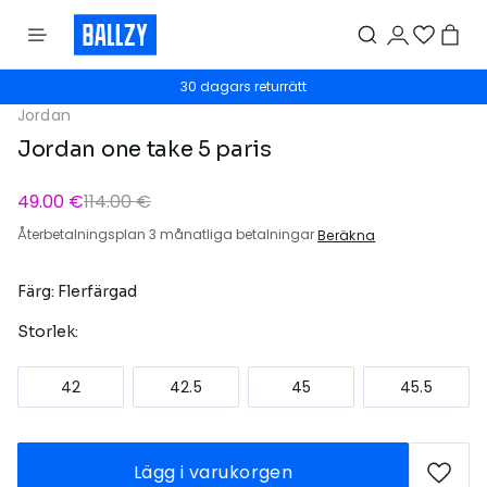
30 dagars returrätt
Jordan
Jordan one take 5 paris
49.00 €
114.00 €
Återbetalningsplan 3 månatliga betalningar
Beräkna
Färg: Flerfärgad
Storlek:
42
42.5
45
45.5
Lägg i varukorgen