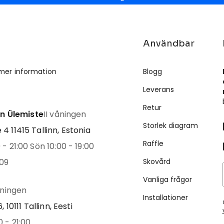
Användbar
mer information
Blogg
Leverans
Retur
inn Ülemiste
II våningen
Storlek diagram
4 11415 Tallinn, Estonia
Raffle
- 21:00 Sön 10:00 - 19:00
09
Skovård
Vanliga frågor
åningen
Installationer
, 10111 Tallinn, Eesti
 - 21:00