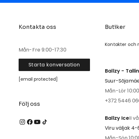
Kontakta oss
Butiker
Kontakter och 
Mån-Fre 9:00-17:30
Starta konversation
Ballzy - Tall
[email protected]
Suur-Sõjamäe 
Mån-Lör 10:00 
+372 5446 06
Följ oss
Ballzy Ice
II v
Viru väljak 4-6
Mån-Sön 10:00