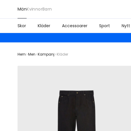
Män
Kvinnor
Barn
Skor
Kläder
Accessoarer
Sport
Nytt
Hem
Men
Kampanj
Kläder