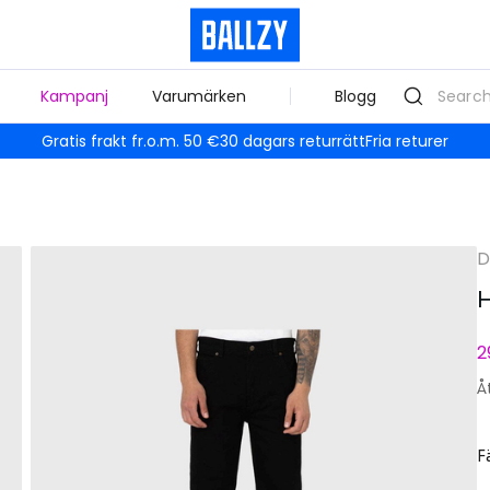
Kampanj
Varumärken
Blogg
Gratis frakt fr.o.m. 50 €
30 dagars returrätt
Fria returer
D
H
2
Å
F