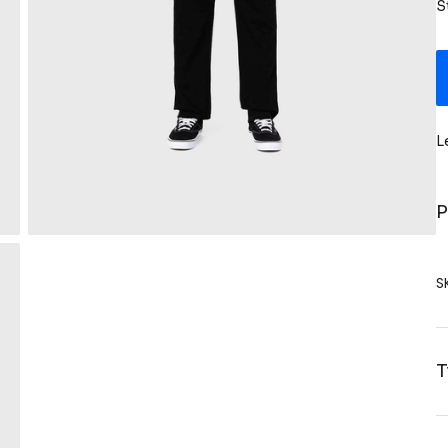
S
L
P
S
T