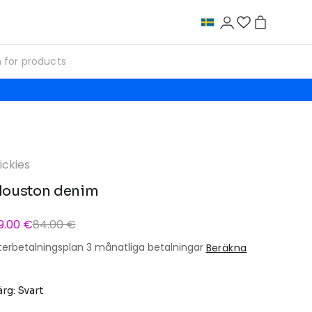
ickies
ouston denim
9.00 €
84.00 €
terbetalningsplan 3 månatliga betalningar
Beräkna
ärg: Svart