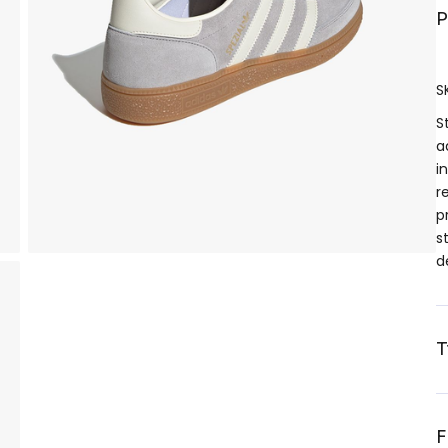
P
S
S
a
i
r
p
s
d
T
F