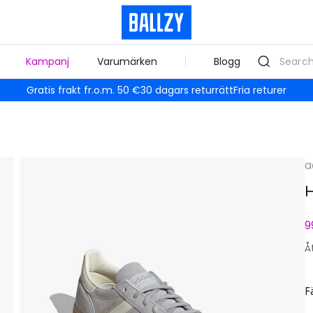
Kampanj
Varumärken
Blogg
Gratis frakt fr.o.m. 50 €
30 dagars returrätt
Fria returer
a
H
9
Å
F