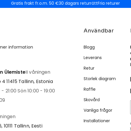
Gratis frakt fr.o.m. 50 €
30 dagars returrätt
Fria returer
Användbar
mer information
Blogg
Leverans
Retur
inn Ülemiste
II våningen
Storlek diagram
4 11415 Tallinn, Estonia
Raffle
- 21:00 Sön 10:00 - 19:00
09
Skovård
Vanliga frågor
åningen
Installationer
, 10111 Tallinn, Eesti