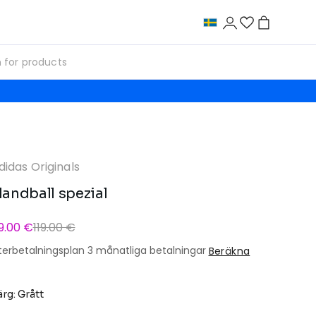
didas Originals
andball spezial
9.00 €
119.00 €
terbetalningsplan 3 månatliga betalningar
Beräkna
ärg: Grått