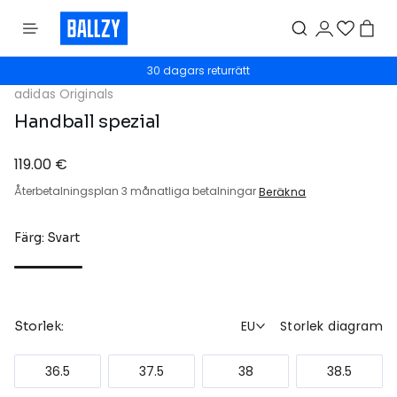
30 dagars returrätt
adidas Originals
Handball spezial
119.00 €
Återbetalningsplan 3 månatliga betalningar
Beräkna
Färg: Svart
EU
Storlek diagram
Storlek:
36.5
37.5
38
38.5