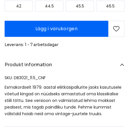
42
44.5
45.5
46.5
Lägg i varukorgen
Leverans: 1 - 7 arbetsdagar
Produkt information
SKU: DB3021_11.5_CNF
Esmakordselt 1979. aastal eliitkäsipallurite jaoks kasutusele
võetud kingad on nüüdseks armastatud oma klassikalise
stiili tõttu. See versioon on valmistatud lehma mokkast
pealsest, mis tagab paindliku tunde. Pehme kummist
välistald hoiab neid oma vintage-juurtele truuks.