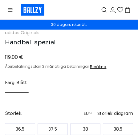
30 dagars returrätt
adidas Originals
Handball spezial
119.00 €
Återbetalningsplan 3 månatliga betalningar
Beräkna
Färg: Blått
EU
Storlek diagram
Storlek:
36.5
37.5
38
38.5