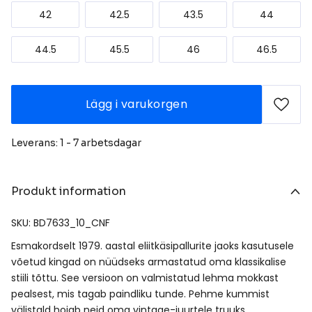
42
42.5
43.5
44
44.5
45.5
46
46.5
Lägg i varukorgen
Leverans: 1 - 7 arbetsdagar
Produkt information
SKU: BD7633_10_CNF
Esmakordselt 1979. aastal eliitkäsipallurite jaoks kasutusele
võetud kingad on nüüdseks armastatud oma klassikalise
stiili tõttu. See versioon on valmistatud lehma mokkast
pealsest, mis tagab paindliku tunde. Pehme kummist
välistald hoiab neid oma vintage-juurtele truuks.