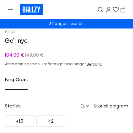
30 dagars returrätt
Asics
Gel-nyc
104.00 €
149.00 €
Återbetalningsplan 3 månatliga betalningar
Beräkna
Färg: Grönt
EU
Storlek diagram
Storlek:
41.5
42