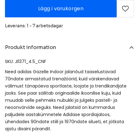
Lägg i varukorgen
Leverans: 1 - 7 arbetsdagar
Produkt information
SKU: JI1371_4.5_CNF
Need adidas Gazelle Indoor jalanõud taaselustavad
70ndate armastatud trenažöörid, kuid värskendavad
välimust tänapäeva sportlaste, loojate ja trendikandjate
jaoks. See paar säilitab originaalide ikoonilise kuju, kuid
muudab selle pehmeks nubukki ja julgeks pastell- ja
neoonvärvide seguks. Need jalatsid on kummardus
paljudele aastakümnetele Adidase spordiajaloos,
ühendades 90ndate stiili ja 1970ndate silueti, et jätkata
ajatu disaini pärandit.