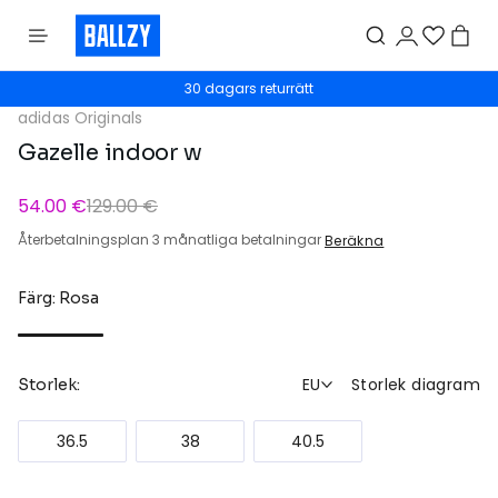
30 dagars returrätt
adidas Originals
Gazelle indoor w
54.00 €
129.00 €
Återbetalningsplan 3 månatliga betalningar
Beräkna
Färg: Rosa
EU
Storlek diagram
Storlek:
36.5
38
40.5