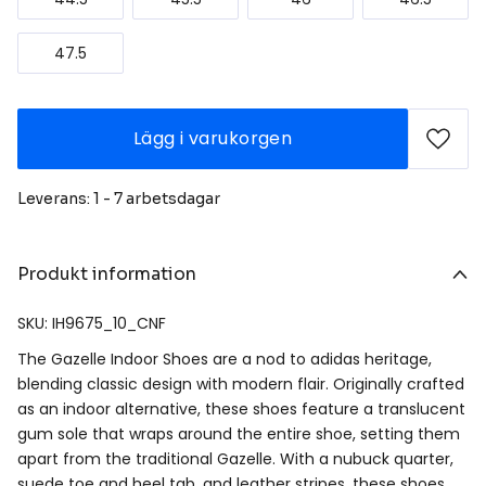
47.5
Lägg i varukorgen
Leverans: 1 - 7 arbetsdagar
Produkt information
SKU: IH9675_10_CNF
The Gazelle Indoor Shoes are a nod to adidas heritage,
blending classic design with modern flair. Originally crafted
as an indoor alternative, these shoes feature a translucent
gum sole that wraps around the entire shoe, setting them
apart from the traditional Gazelle. With a nubuck quarter,
suede toe and heel tab, and leather stripes, these shoes