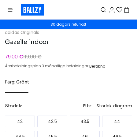
30 dagars returrätt
adidas Originals
Gazelle indoor
79.00 €
119.00 €
Återbetalningsplan 3 månatliga betalningar
Beräkna
Färg: Grönt
EU
Storlek diagram
Storlek:
42
42.5
43.5
44
44.5
45.5
46
46.5