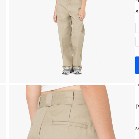
F
S
L
P
S