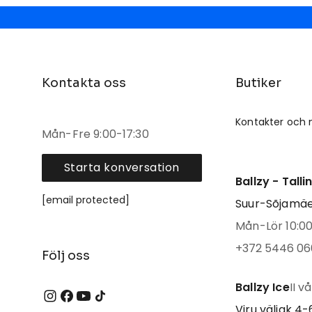
Kontakta oss
Butiker
Kontakter och 
Mån-Fre 9:00-17:30
Starta konversation
Ballzy - Tall
[email protected]
Suur-Sõjamäe 
Mån-Lör 10:00 
+372 5446 06
Följ oss
Ballzy Ice
II v
Viru väljak 4-6