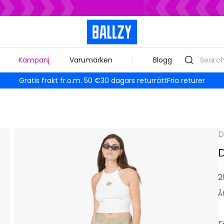
Kampanj
Varumärken
Blogg
Gratis frakt fr.o.m. 50 €
30 dagars returrätt
Fria returer
D
D
2
Å