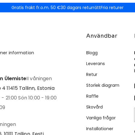
Gratis frakt fr.o.m. 50 €
30 dagars returrätt
Fria returer
Användbar
mer information
Blogg
Leverans
Retur
inn Ülemiste
II våningen
Storlek diagram
4 11415 Tallinn, Estonia
Raffle
- 21:00 Sön 10:00 - 19:00
09
Skovård
Vanliga frågor
åningen
Installationer
, 10111 Tallinn, Eesti