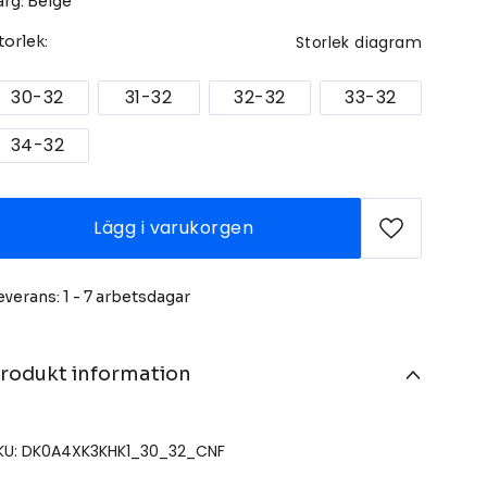
ärg: Beige
Storlek diagram
torlek:
30-32
31-32
32-32
33-32
34-32
Lägg i varukorgen
everans: 1 - 7 arbetsdagar
rodukt information
KU: DK0A4XK3KHK1_30_32_CNF