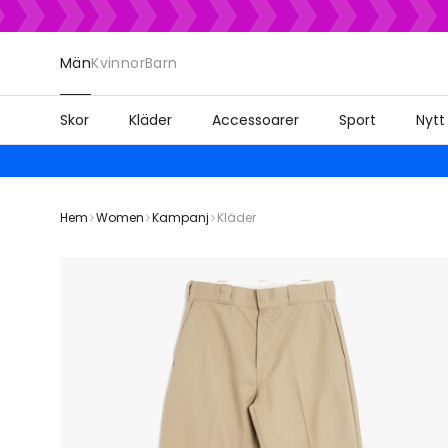
Män
Kvinnor
Barn
Skor
Kläder
Accessoarer
Sport
Nytt
Hem
Women
Kampanj
Kläder