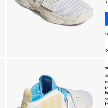
S
L
P
S
Ä
a
p
l
o
k