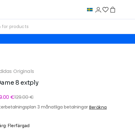
didas Originals
ame 8 extply
9.00 €
129.00 €
terbetalningsplan 3 månatliga betalningar
Beräkna
ärg: Flerfärgad