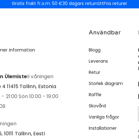
Gratis frakt fr.o.m. 50 €
30 dagars returrätt
Fria returer
Användbar
mer information
Blogg
Leverans
Retur
inn Ülemiste
II våningen
Storlek diagram
4 11415 Tallinn, Estonia
Raffle
- 21:00 Sön 10:00 - 19:00
09
Skovård
Vanliga frågor
åningen
Installationer
, 10111 Tallinn, Eesti