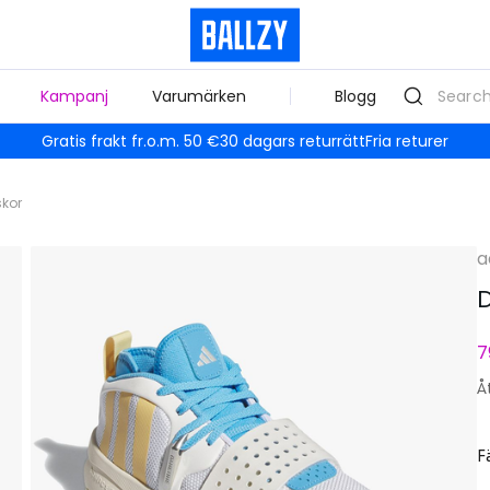
Kampanj
Varumärken
Blogg
Gratis frakt fr.o.m. 50 €
30 dagars returrätt
Fria returer
skor
a
D
7
Å
F