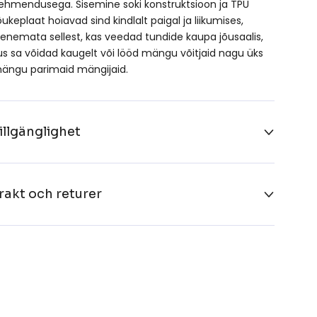
ehmendusega. Sisemine soki konstruktsioon ja TPU
õukeplaat hoiavad sind kindlalt paigal ja liikumises,
lenemata sellest, kas veedad tundide kaupa jõusaalis,
us sa võidad kaugelt või lööd mängu võitjaid nagu üks
ängu parimaid mängijaid.
illgänglighet
rakt och returer