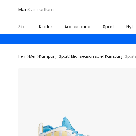
Män
Kvinnor
Barn
Skor
Kläder
Accessoarer
Sport
Nytt
Hem
Men
Kampanj
Sport
Mid-season sale
Kampanj
Sport