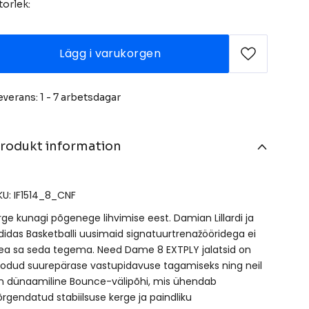
torlek:
Lägg i varukorgen
everans: 1 - 7 arbetsdagar
rodukt information
KU: IF1514_8_CNF
rge kunagi põgenege lihvimise eest. Damian Lillardi ja
didas Basketballi uusimaid signatuurtrenažööridega ei
ea sa seda tegema. Need Dame 8 EXTPLY jalatsid on
oodud suurepärase vastupidavuse tagamiseks ning neil
n dünaamiline Bounce-välipõhi, mis ühendab
õrgendatud stabiilsuse kerge ja paindliku