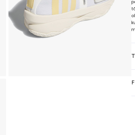
p
t
o
k
m
T
F