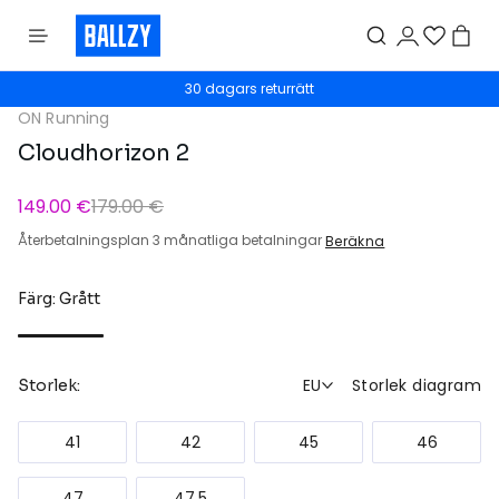
30 dagars returrätt
ON Running
Cloudhorizon 2
149.00 €
179.00 €
Återbetalningsplan 3 månatliga betalningar
Beräkna
Färg: Grått
EU
Storlek diagram
Storlek:
41
42
45
46
47
47.5